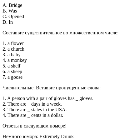
A. Bridge
B. Was
C. Opened
D. In
Составьте существительное во множественном числе:
1. a flower
2. a church
3. a baby
4. a monkey
5. a shelf
6. a sheep
7. a goose
Числительные. Вставьте пропущенные слова:
1. A person with a pair of gloves has _ gloves.
2. There are _ days in a week.
3. There are _ states in the USA.
4. There are _ cents in a dollar.
Ответы в следующем номере!
Немного юмора: Extremely Drunk