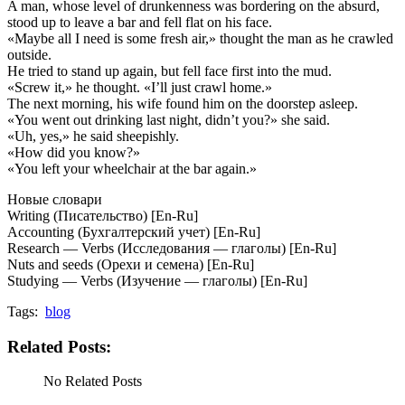
A man, whose level of drunkenness was bordering on the absurd,
stood up to leave a bar and fell flat on his face.
«Maybe all I need is some fresh air,» thought the man as he crawled
outside.
He tried to stand up again, but fell face first into the mud.
«Screw it,» he thought. «I’ll just crawl home.»
The next morning, his wife found him on the doorstep asleep.
«You went out drinking last night, didn’t you?» she said.
«Uh, yes,» he said sheepishly.
«How did you know?»
«You left your wheelchair at the bar again.»
Новые словари
Writing (Писательство) [En-Ru]
Accounting (Бухгалтерский учет) [En-Ru]
Research — Verbs (Исследования — глаголы) [En-Ru]
Nuts and seeds (Орехи и семена) [En-Ru]
Studying — Verbs (Изучение — глаголы) [En-Ru]
Tags:
blog
Related Posts:
No Related Posts