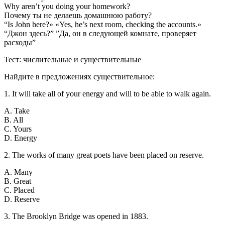
Why aren’t you doing your homework?
Почему ты не делаешь домашнюю работу?
“Is John here?» «Yes, he’s next room, checking the accounts.»
“Джон здесь?” ”Да, он в следующей комнате, проверяет
расходы”
Тест: числительные и существительные
Найдите в предложениях существительное:
1. It will take all of your energy and will to be able to walk again.
A. Take
B. All
C. Yours
D. Energy
2. The works of many great poets have been placed on reserve.
A. Many
B. Great
C. Placed
D. Reserve
3. The Brooklyn Bridge was opened in 1883.