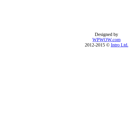
Базовый английский
О школе
Английский для туристов
Процесс обучен
Бизнес-английский
Правила обучен
Подготовка к IELTS
Публичный дого
Подготовка к TOEFL
introenglish.ru
Designed by
Английский по скайпу
WPWOW.com
Английский с носителем
2012-2015 ©
Intro Ltd.
Английский онлайн
Английский на пляже
Английский на Филлипинах