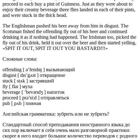
proceed to each buy a pint of Guinness. Just as they were about to
enjoy their creamy beverage three flies landed in each of their pints,
and were stuck in the thick head.
The Englishman pushed his beer away from him in disgust. The
Scotsman fished the offending fly out of his beer and continued
drinking it as if nothing had happened. The Irishman too, picked the
fly out of his drink, held it out over the beer and then started yelling,
«SPIT IT OUT, SPIT IT OUT YOU BASTARD!!!»
Сложные слова:
offending [ ə’fendɪŋ ] вызывающий
disgust [ dɪs’gʌst ] отвращение
stuck [ stʌk ] застрявший
fly [ flaɪ ] муха
beverage [ ’bevərɪdʒ ] напиток
proceed [ prə’si:d ] отправляться
pub [ pʌb ] пивная
Английская грамматика: зубрить или не зубрить?
Стандартный способ преподавания иностранного языка до
сих пор включает в себя очень мало разговорной практики:
скорее в него входит большое количество переводов с родного