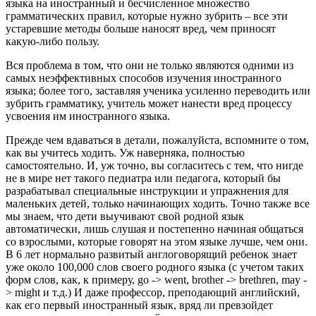
языка на иностранный и бесчисленное множество
грамматических правил, которые нужно зубрить – все эти
устаревшие методы больше наносят вред, чем приносят
какую-либо пользу.
Вся проблема в том, что они не только являются одними из
самых неэффективных способов изучения иностранного
языка; более того, заставляя ученика усиленно переводить или
зубрить грамматику, учитель может нанести вред процессу
усвоения им иностранного языка.
Прежде чем вдаваться в детали, пожалуйста, вспомните о том,
как вы учитесь ходить. Уж наверняка, полностью
самостоятельно. И, уж точно, вы согласитесь с тем, что нигде
не в мире нет такого педиатра или педагога, который бы
разрабатывал специальные инструкции и упражнения для
маленьких детей, только начинающих ходить. Точно также все
мы знаем, что дети выучивают свой родной язык
автоматически, лишь слушая и постепенно начиная общаться
со взрослыми, которые говорят на этом языке лучше, чем они.
В 6 лет нормально развитый англоговорящий ребенок знает
уже около 100,000 слов своего родного языка (с учетом таких
форм слов, как, к примеру, go -> went, brother -> brethren, may -
> might и т.д.) И даже профессор, преподающий английский,
как его первый иностранный язык, вряд ли превзойдет