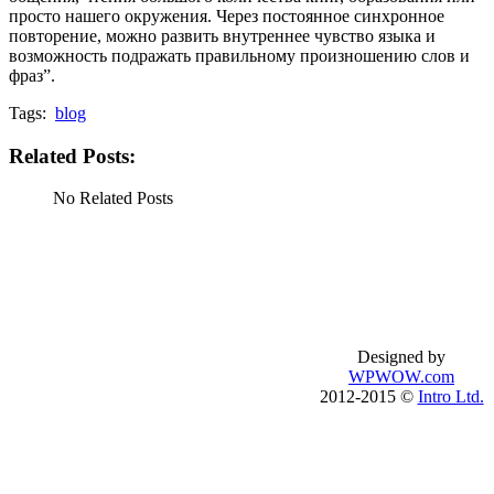
просто нашего окружения. Через постоянное синхронное
повторение, можно развить внутреннее чувство языка и
возможность подражать правильному произношению слов и
фраз”.
Tags:
blog
Related Posts:
No Related Posts
Базовый английский
О школе
Английский для туристов
Процесс обучен
Бизнес-английский
Правила обучен
Подготовка к IELTS
Публичный дого
Подготовка к TOEFL
introenglish.ru
Designed by
Английский по скайпу
WPWOW.com
Английский с носителем
2012-2015 ©
Intro Ltd.
Английский онлайн
Английский на пляже
Английский на Филлипинах