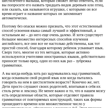
шестилетнего малыша, который сможет легко ответить, если
вы попросите его назвать тридцать видов деревьев или птиц,
или сказать, как называются игрушки, с которыми он все
время играет и название которых он запоминает
автоматически.
Поэтому без опаски можно признать, что этот естественный
способ усвоения языка самый лучший и эффективный, а
остальным же – до него еще очень далеко. И хотя существует
большое множество интересных способов изучения
английского, все они все не настолько действенны, как тот
простой способ, благодаря которому ребенок усваивает язык.
Сверх того, многие из тех методов, которые активно
используются учителями иностранных языков, действительно
приносят только вред, один из них как раз – зубрежка
грамматики.
А вы когда-нибудь хоть раз задумывались над грамматикой,
когда осваивали свой родной язык или когда пытались
говорить на нем в шестилетнем возрасте? Конечно же, нет.
Дети просто слушают своих родителей, впитывая в себя их
стиль речи и лексику. Не менее важно и то, что в нашем мозгу
есть определенные области, которые отделяют правила
грамматики от повторяемых конструкций, таких как формы
прошедшего времени или множественное число у