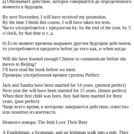
а) Обозначает действие, которое совершится до определенного
момента в будущем.
By next November, I will have received my promotion.
By the time I finish this course, I will have taken ten tests.
Часто употребляется с предлогом by: by the end of the year, by 5
o’clock, by that time и т. д.
б) Если момент времени выражен другим будущим действием,
то употребляются предлоги before до того как, и when когда:
Will she have learned enough Chinese to communicate before she
moves to Beijing?
I’ll have read the book before we meet.
Примеры употребления времен группы Perfect:
Jack and Sandra have been married for 14 years. (present perfect)
Next year the will have been married for 15 years. (future perfect)
When their first child was born, they had been married for three
years. (past perfect)
Чаще всего время, к которому завершится действие, известно
или понятно из контекста.
Немного юмора: The Irish Love Their Beer
A Englishman, a Scotsman, and an Irishman walk into a pub. They