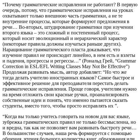
“Почему грамматические исправления не работают? В первую
очередь, потому, что грамматические исправления на уроках
охватывают только внешнюю часть грамматики, а не те
внутренние процессы, которые формируют предложения в
речи… Во-вторых, штудирование грамматики при изучении
второго языка – это сложный и постепенный процесс,
который носит эволюционный и иерархический характер
(некоторые правила должны изучаться раньше других).
Наращивание грамматического пласта доказывает, что
изучение правил не происходит линейно, в нем есть и взлеты
и падения, прогрессы и регрессы…” (Рональд Грей, “Grammar
Correction in ESL/EFL Writing Classes May Not Be Effective”)
Продолжая развивать мысль, автор добавляет: “Но что же
тогда делать учителю иностранных языков? Самое быстрое и
эффективное решение для преподавателя перестать делать
грамматические исправления. Проще говоря, учителям нужно
на время отложить свои красные ручки, проанализировать
собственные идеи и понять, что именно пытаются сказать
студенты, вместо того, чтобы просто исправлять их ”.
“Когда вы только учитесь говорить на новом для вас языке,
зубрежка грамматических правил не только бессмысленна, но
и вредна, так как не позволяет вам развивать быстроту речи…
В большинстве случаев, наша речь формируется с помощью
общения, чтения большого количества книг, образования или