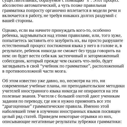
существительных, образуемое с помощью “s”. Этот процесс
абсолютно автоматический, а чуть позже правильная
грамматика попросту органично вплетается в модели речи и
включается в работу, не требуя никаких долгих раздумий с
вашей стороны.
Однако, если вы начнете принуждать кого-то, особенно
ребенка, задумываться над этими правилами, или, того хуже,
попытаетесь заставить его зазубрить их, вы просто разрушите
естественный процесс постижения языка у него в голове и, в
результате, ребенок никогда не сможет без труда говорить на
нем: он будет вести себя как застенчивый и заторможенный
собеседник, который прежде чем сказать что-либо, будет
заглядывать в свой “учебник по грамматике”, расположенный
в противоположной части мозга.
Об этом известно уже давно, но, несмотря на это, ни
современные учебные планы, ни преподавательские методики
учителей иностранного языка никогда не опираются на эти
полезные знания. Учителя с большей охотой дают ученикам
задания по переводу, где им и нужно применять все эти
“драгоценные” грамматические правила. Именно этой
наболевшей теме в изучении иностранных языков посвящен
целый ряд статей. Приведем некоторые отрывки из них,
описывающие негативные результаты зубрежки грамматики: