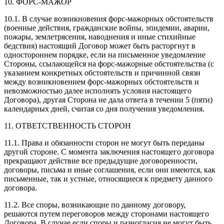
10. ФОРС-МАЖОР
10.1. В случае возникновения форс-мажорных обстоятельств
(военные действия, гражданские войны, эпидемии, аварии,
пожары, землетрясения, наводнения и иные стихийные
бедствия) настоящий Договор может быть расторгнут в
одностороннем порядке, если на письменное уведомление
Стороны, ссылающейся на форс-мажорные обстоятельства (с
указанием конкретных обстоятельств и причинной связи
между возникновением форс-мажорных обстоятельств и
невозможностью далее исполнять условия настоящего
Договора), другая Сторона не дала ответа в течении 5 (пяти)
календарных дней, считая со дня получения уведомления.
11. ОТВЕТСТВЕННОСТЬ СТОРОН
11.1. Права и обязанности сторон не могут быть переданы
другой стороне. С момента заключения настоящего договора
прекращают действие все предыдущие договоренности,
договоры, письма и иные соглашения, если они имеются, как
письменные, так и устные, относящиеся к предмету данного
договора.
11.2. Все споры, возникающие по данному договору,
решаются путем переговоров между сторонами настоящего
Договора. В случае если споры и разногласия не могут быть