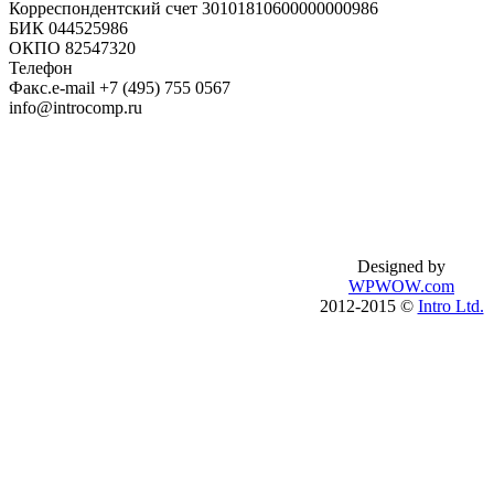
Корреспондентский счет 30101810600000000986
БИК 044525986
ОКПО 82547320
Телефон
Факс.e-mail +7 (495) 755 0567
info@introcomp.ru
Базовый английский
О школе
Английский для туристов
Процесс обучен
Бизнес-английский
Правила обучен
Подготовка к IELTS
Публичный дого
Подготовка к TOEFL
introenglish.ru
Designed by
Английский по скайпу
WPWOW.com
Английский с носителем
2012-2015 ©
Intro Ltd.
Английский онлайн
Английский на пляже
Английский на Филлипинах