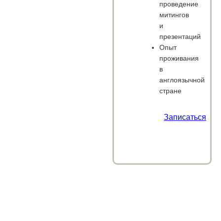
проведение
митингов
и
презентаций
Опыт
проживания
в
англоязычной
стране
Записаться
Базовый английский
О школе
Английский для туристов
Процесс обучен
Бизнес-английский
Правила обучен
Подготовка к IELTS
Публичный дого