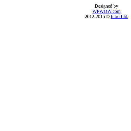
Подготовка к TOEFL
introenglish.ru
Designed by
Английский по скайпу
WPWOW.com
Английский с носителем
2012-2015 ©
Intro Ltd.
Английский онлайн
Английский на пляже
Английский на Филлипинах