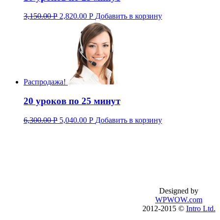
3,150.00
Р
2,820.00
Р
Добавить в корзину
Распродажа!
20 уроков по 25 минут
6,300.00
Р
5,040.00
Р
Добавить в корзину
Базовый английский
О школе
Английский для туристов
Процесс обучен
Бизнес-английский
Правила обучен
Подготовка к IELTS
Публичный дого
Подготовка к TOEFL
introenglish.ru
Designed by
Английский по скайпу
WPWOW.com
Английский с носителем
2012-2015 ©
Intro Ltd.
Английский онлайн