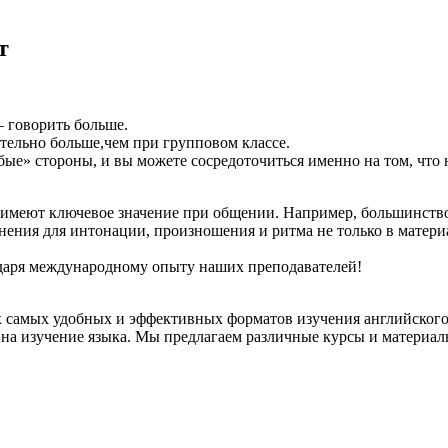
т
— говорить больше.
тельно больше,чем при групповом классе.
абые» стороны, и вы можете сосредоточиться именно на том, что
имеют ключевое значение при общении. Например, большинство а
ения для интонации, произношения и ритма не только в матери
даря международному опыту наших преподавателей!
 самых удобных и эффективных форматов изучения английского я
 на изучение языка. Мы предлагаем различные курсы и материал