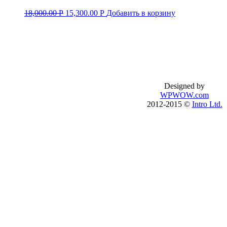
18,000.00
Р
15,300.00
Р
Добавить в корзину
Базовый английский
О школе
Английский для туристов
Процесс обучен
Бизнес-английский
Правила обучен
Подготовка к IELTS
Публичный дого
Подготовка к TOEFL
introenglish.ru
Designed by
Английский по скайпу
WPWOW.com
Английский с носителем
2012-2015 ©
Intro Ltd.
Английский онлайн
Английский на пляже
Английский на Филлипинах