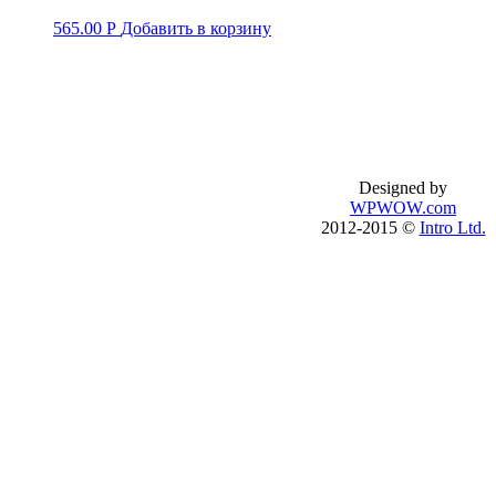
565.00
Р
Добавить в корзину
Базовый английский
О школе
Английский для туристов
Процесс обучен
Бизнес-английский
Правила обучен
Подготовка к IELTS
Публичный дого
Подготовка к TOEFL
introenglish.ru
Designed by
Английский по скайпу
WPWOW.com
Английский с носителем
2012-2015 ©
Intro Ltd.
Английский онлайн
Английский на пляже
Английский на Филлипинах